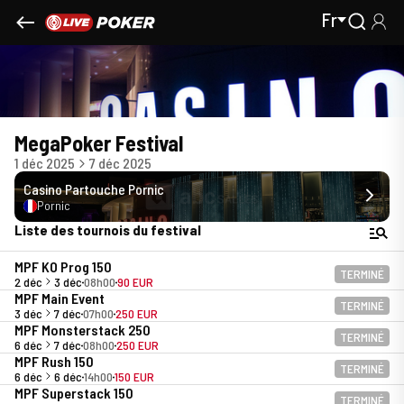
Fr
MegaPoker Festival
1 déc 2025
7 déc 2025
Casino Partouche Pornic
Pornic
Liste des tournois du festival
MPF KO Prog 150
TERMINÉ
2 déc
3 déc
08h00
90 EUR
MPF Main Event
TERMINÉ
3 déc
7 déc
07h00
250 EUR
MPF Monsterstack 250
TERMINÉ
6 déc
7 déc
08h00
250 EUR
MPF Rush 150
TERMINÉ
6 déc
6 déc
14h00
150 EUR
MPF Superstack 150
TERMINÉ