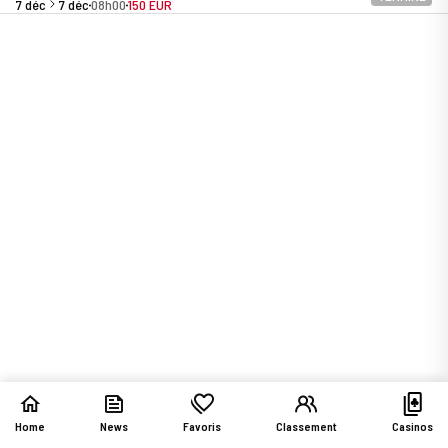
7 déc
7 déc
08h00
150 EUR
Home
News
Favoris
Classement
Casinos