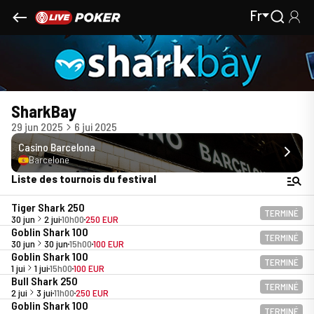
Fr
SharkBay
29 jun 2025
6 jui 2025
Casino Barcelona
Barcelone
Liste des tournois du festival
Tiger Shark 250
TERMINÉ
30 jun
2 jui
10h00
250 EUR
Goblin Shark 100
TERMINÉ
30 jun
30 jun
15h00
100 EUR
Goblin Shark 100
TERMINÉ
1 jui
1 jui
15h00
100 EUR
Bull Shark 250
TERMINÉ
2 jui
3 jui
11h00
250 EUR
Goblin Shark 100
TERMINÉ