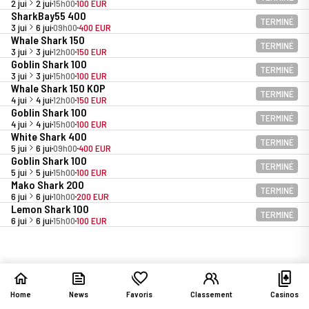
2 jui
2 jui
15h00
100 EUR
SharkBay55 400
TERMINÉ
3 jui
6 jui
09h00
400 EUR
Whale Shark 150
TERMINÉ
3 jui
3 jui
12h00
150 EUR
Goblin Shark 100
TERMINÉ
3 jui
3 jui
15h00
100 EUR
Whale Shark 150 KOP
TERMINÉ
4 jui
4 jui
12h00
150 EUR
Goblin Shark 100
TERMINÉ
4 jui
4 jui
15h00
100 EUR
White Shark 400
TERMINÉ
5 jui
6 jui
09h00
400 EUR
Goblin Shark 100
TERMINÉ
5 jui
5 jui
15h00
100 EUR
Mako Shark 200
TERMINÉ
6 jui
6 jui
10h00
200 EUR
Lemon Shark 100
TERMINÉ
6 jui
6 jui
15h00
100 EUR
Home
News
Favoris
Classement
Casinos