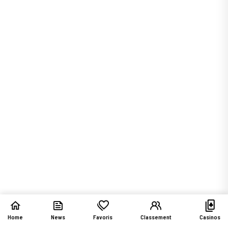
Home
News
Favoris
Classement
Casinos