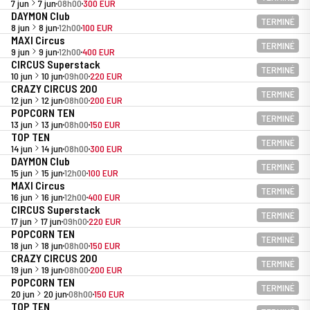
7 jun
7 jun
08h00
300 EUR
DAYMON Club
TERMINÉ
8 jun
8 jun
12h00
100 EUR
MAXI Circus
TERMINÉ
9 jun
9 jun
12h00
400 EUR
CIRCUS Superstack
TERMINÉ
10 jun
10 jun
09h00
220 EUR
CRAZY CIRCUS 200
TERMINÉ
12 jun
12 jun
08h00
200 EUR
POPCORN TEN
TERMINÉ
13 jun
13 jun
08h00
150 EUR
TOP TEN
TERMINÉ
14 jun
14 jun
08h00
300 EUR
DAYMON Club
TERMINÉ
15 jun
15 jun
12h00
100 EUR
MAXI Circus
TERMINÉ
16 jun
16 jun
12h00
400 EUR
CIRCUS Superstack
TERMINÉ
17 jun
17 jun
09h00
220 EUR
POPCORN TEN
TERMINÉ
18 jun
18 jun
08h00
150 EUR
CRAZY CIRCUS 200
TERMINÉ
19 jun
19 jun
08h00
200 EUR
POPCORN TEN
TERMINÉ
20 jun
20 jun
08h00
150 EUR
TOP TEN