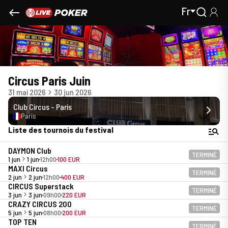
Fr
Circus Paris Juin
31 mai 2026
30 jun 2026
Club Circus - Paris
Paris
Liste des tournois du festival
DAYMON Club
TERMINÉ
1 jun
1 jun
12h00
100 EUR
MAXI Circus
TERMINÉ
2 jun
2 jun
12h00
400 EUR
CIRCUS Superstack
TERMINÉ
3 jun
3 jun
09h00
220 EUR
CRAZY CIRCUS 200
TERMINÉ
5 jun
5 jun
08h00
200 EUR
TOP TEN
TERMINÉ