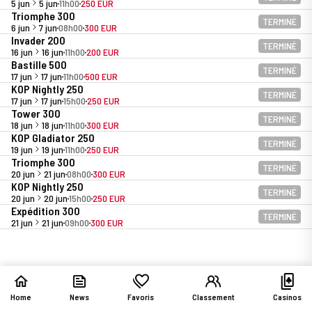
5 jun
5 jun
11h00
250 EUR
Triomphe 300
TERMINÉ
6 jun
7 jun
08h00
300 EUR
Invader 200
TERMINÉ
16 jun
16 jun
11h00
200 EUR
Bastille 500
TERMINÉ
17 jun
17 jun
11h00
500 EUR
KOP Nightly 250
TERMINÉ
17 jun
17 jun
15h00
250 EUR
Tower 300
TERMINÉ
18 jun
18 jun
11h00
300 EUR
KOP Gladiator 250
TERMINÉ
19 jun
19 jun
11h00
250 EUR
Triomphe 300
TERMINÉ
20 jun
21 jun
08h00
300 EUR
KOP Nightly 250
TERMINÉ
20 jun
20 jun
15h00
250 EUR
Expédition 300
TERMINÉ
21 jun
21 jun
09h00
300 EUR
Home
News
Favoris
Classement
Casinos