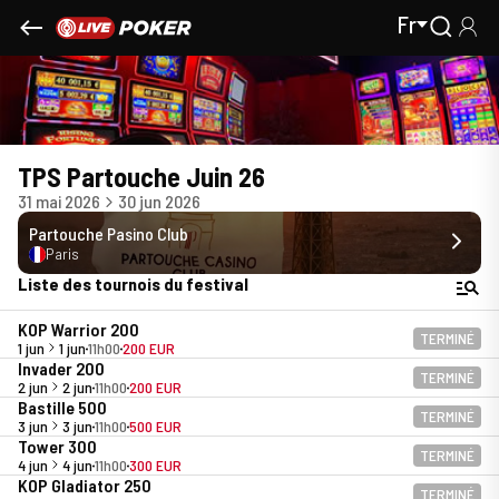
Fr
TPS Partouche Juin 26
31 mai 2026
30 jun 2026
Partouche Pasino Club
Paris
Liste des tournois du festival
KOP Warrior 200
TERMINÉ
1 jun
1 jun
11h00
200 EUR
Invader 200
TERMINÉ
2 jun
2 jun
11h00
200 EUR
Bastille 500
TERMINÉ
3 jun
3 jun
11h00
500 EUR
Tower 300
TERMINÉ
4 jun
4 jun
11h00
300 EUR
KOP Gladiator 250
TERMINÉ