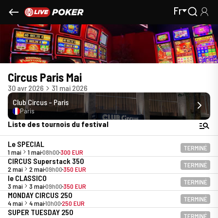
Fr
Circus Paris Mai
30 avr 2026
31 mai 2026
Club Circus - Paris
Paris
Liste des tournois du festival
Le SPECIAL
TERMINÉ
1 mai
1 mai
08h00
300 EUR
CIRCUS Superstack 350
TERMINÉ
2 mai
2 mai
09h00
350 EUR
le CLASSICO
TERMINÉ
3 mai
3 mai
09h00
350 EUR
MONDAY CIRCUS 250
TERMINÉ
4 mai
4 mai
10h00
250 EUR
SUPER TUESDAY 250
TERMINÉ