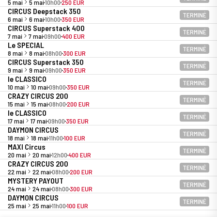
5 mai
5 mai
10h00
250 EUR
CIRCUS Deepstack 350
TERMINÉ
6 mai
6 mai
10h00
350 EUR
CIRCUS Superstack 400
TERMINÉ
7 mai
7 mai
09h00
400 EUR
Le SPECIAL
TERMINÉ
8 mai
8 mai
08h00
300 EUR
CIRCUS Superstack 350
TERMINÉ
9 mai
9 mai
09h00
350 EUR
le CLASSICO
TERMINÉ
10 mai
10 mai
09h00
350 EUR
CRAZY CIRCUS 200
TERMINÉ
15 mai
15 mai
08h00
200 EUR
le CLASSICO
TERMINÉ
17 mai
17 mai
09h00
350 EUR
DAYMON CIRCUS
TERMINÉ
18 mai
18 mai
11h00
100 EUR
MAXI Circus
TERMINÉ
20 mai
20 mai
12h00
400 EUR
CRAZY CIRCUS 200
TERMINÉ
22 mai
22 mai
08h00
200 EUR
MYSTERY PAYOUT
TERMINÉ
24 mai
24 mai
08h00
300 EUR
DAYMON CIRCUS
TERMINÉ
25 mai
25 mai
11h00
100 EUR